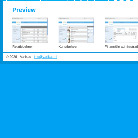
Preview
Relatiebeheer
Kunstbeheer
Financiële administrat
© 2026 - Varikas
info@varikas.nl