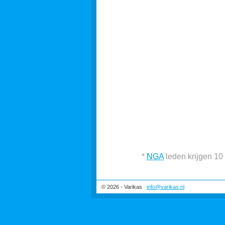
*
NGA
leden krijgen 10
© 2026 - Varikas
info@varikas.nl