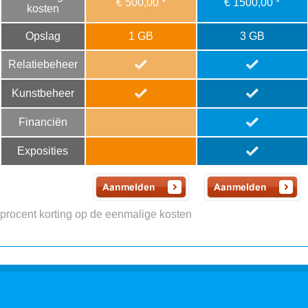
€ 500,00 *
€ 1500,00 *
kosten
Opslag
1 GB
3 GB
Relatiebeheer
Kunstbeheer
Financiën
Exposities
 procent korting op de eenmalige kosten